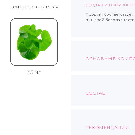
СОЗДАН И ПРОИЗВЕД
Центелла азиатская
Продукт соответствуе
пищевой безопасности
ОСНОВНЫЕ КОМП
45 мг
ЭКСТРАКТ АПЕЛЬСИ
Ускоряет обмен вещес
СОСТАВ
Улучшает периферийн
В одной капсуле содер
Обладает выраженным
Экстракт апельсина, 
диосмина
ЭКСТРАКТ ВИНОГРА
РЕКОМЕНДАЦИИ
Экстракт виноградной