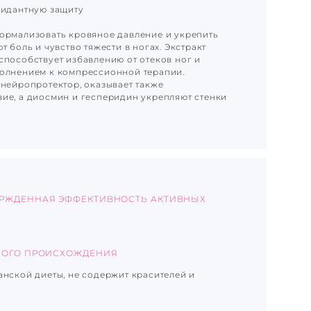
сидантную защиту
ормализовать кровяное давление и укрепить
т боль и чувство тяжести в ногах. Экстракт
способствует избавлению от отеков ног и
полнением к компрессионной терапии.
 нейропротектор, оказывает также
ие, а диосмин и гесперидин укрепляют стенки
РЖДЕННАЯ ЭФФЕКТИВНОСТЬ АКТИВНЫХ
НОГО ПРОИСХОЖДЕНИЯ
анской диеты, не содержит красителей и