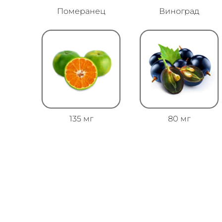
Померанец
Виноград
135 мг
80 мг