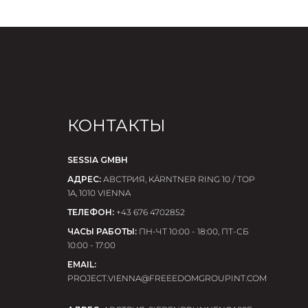
кации и сжиганию жира
о-сосудистых заболеваний
инфекциями
КОНТАКТЫ
SESSIA GMBH
ерматологическими и аллергическими
АДРЕС:
АВСТРИЯ, KÄRNTNER RING 10 / TOP
1A, 1010 VIENNA
ению кожи
ТЕЛЕФОН:
+43 676 4702852
железа, свертываемость крови
ЧАСЫ РАБОТЫ:
ПН-ЧТ 10:00 - 18:00, ПТ-СБ
10:00 - 17:00
ществ
EMAIL:
PROJECT.VIENNA@FREEEDOMGROUPINT.COM