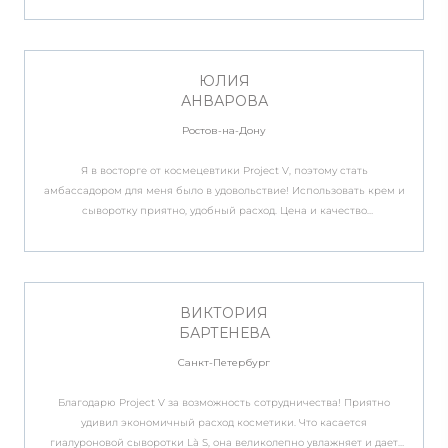
кислоты и других ингредиентов. С удовольствием рекомендую и
продолжу рекомендовать продукцию Project V.
ЮЛИЯ
АНВАРОВА
Ростов-на-Дону
Я в восторге от космецевтики Project V, поэтому стать
амбассадором для меня было в удовольствие! Использовать крем и
сыворотку приятно, удобный расход. Цена и качество
соответствуют люксовому бренду, как и эффект. Благодарю за
сотрудничество!
ВИКТОРИЯ
БАРТЕНЕВА
Санкт-Петербург
Благодарю Project V за возможность сотрудничества! Приятно
удивил экономичный расход косметики. Что касается
гиалуроновой сыворотки Là S, она великолепно увлажняет и дает