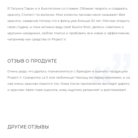
Я Татьяна Таран и я бьютиголик со стажем. Обожаю творить и создавать
красоту. Стилист по волосом. Мои клиенты ласково меня называют Фея
красоты, наверное потому что я феячу уже больше 20 лет. Мечтаю открыть
свою студию, а пока активно веду свой Бьюти блог, делюсь советами и
крутыми находками, люблю платья и пробовать все новое и эффективное,
например как средства от Project V.
ОТЗЫВ О ПРОДУКТЕ
Очень рада, что удалось познакомиться с брендом и оценить продукцию
Project V. Сыворотка Là S моя любимица! Наношу ее перед макияжем, и на
неё очень красиво ложится тон. Кожа после применения выглядит дорого
и красиво. Крем тоже оценила, кожу ощутимо увлажняет и разглаживает.
ДРУГИЕ ОТЗЫВЫ