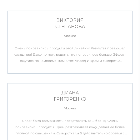
ВИКТОРИЯ
СТЕПАНОВА
Москва
Очень понравились продукты этой линейки! Результат превзошел
ожидания! Даже не могу решить, что понравилось больше. Эффект
ощутила по комплиментам в том числе) И крем и сыворотка
чудесно увлажняют, кожа стала нежная, напитанная и как будто
светится изнутри. Теперь полностью готова к весне и солнышку)
ДИАНА
ГРИГОРЕНКО
Москва
Спасибо за возможность представлять ваш бренд! Очень
понравились продукты. Крем разглаживает кожу, делает ее более
плотной по ощущениям. Сыворотка Là S действительно борется с
сухостью, видимо, из-за большого содержания гиалуроновой