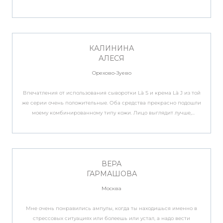
коже волшебное сияние. Консистенция жидкая, но наносить
вполне удобно. Насчёт крема, для моей кожи текстура оказалась
довольно плотной. Запах немного мужской, но мне даже нравится.
Желаю компании процветания!
КАЛИНИНА
АЛЕСЯ
Орехово-Зуево
Впечатления от использования сыворотки Là S и крема Là J из той
же серии очень положительные. Оба средства прекрасно подошли
моему комбинированному типу кожи. Лицо выглядит лучше,
несовершенства стали менее заметными, по ощущениям кожа
стала плотнее. Экономичный расход.
ВЕРА
ГАРМАШОВА
Москва
Мне очень понравились ампулы, когда ты находишься именно в
стрессовых ситуациях или болеешь или устал, а надо вести