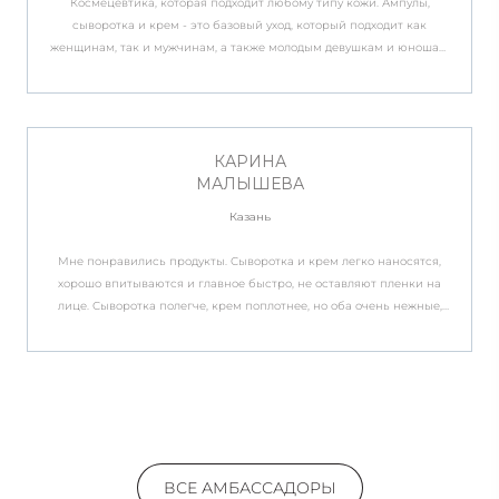
Космецевтика, которая подходит любому типу кожи. Ампулы,
сыворотка и крем - это базовый уход, который подходит как
женщинам, так и мужчинам, а также молодым девушкам и юношам.
Эти средства направлены на восполнение барьерных функций
кожи, а также на активное увлажнение и питание. Особенно это
актуально в условиях городской среды, когда кожа наиболее
подвержена воздействию агрессивных факторов внешней среды и
нуждается в постоянной защите. Все средства имеют комфортную
КАРИНА
текстуру и хорошо впитываются, не оставляя липкого слоя.
МАЛЫШЕВА
Подходят для любого типа кожа, особенно для чувствительной,
Казань
реактивной кожи.
Мне понравились продукты. Сыворотка и крем легко наносятся,
хорошо впитываются и главное быстро, не оставляют пленки на
лице. Сыворотка полегче, крем поплотнее, но оба очень нежные,
ощущения после нанесения приятные. Средства хорошо
увлажняют, состояние кожи заметно улучшилась.
ВСЕ АМБАССАДОРЫ