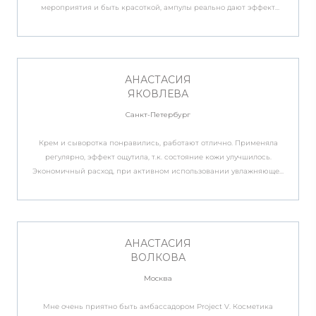
мероприятия и быть красоткой, ампулы реально дают эффект
ухоженной, более молодой, сияющей кожи. Даже без
дополнительного использования тонального крема. Просто
наносишь ампулы, BB крем и этого достаточно! Эффект причем
моментальный!
АНАСТАСИЯ
ЯКОВЛЕВА
Санкт-Петербург
Крем и сыворотка понравились, работают отлично. Применяла
регулярно, эффект ощутила, т.к. состояние кожи улучшилось.
Экономичный расход, при активном использовании увлажняющей
сыворотки хватило больше, чем на месяц, омолаживающего крема
почти на два. Также хочется попробовать восстанавливающие
ампулы Là P.
АНАСТАСИЯ
ВОЛКОВА
Москва
Мне очень приятно быть амбассадором Project V. Косметика