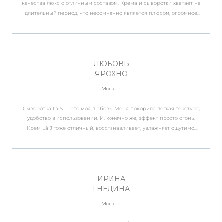
качества люкс с отличным составом. Крема и сыворотки хватает на
длительный период, что несомненно является плюсом, огромное
спасибо производителям данных уходовых средств для лица. С
удовольствием рекомендую своим близким и друзьям. Желаю для
Бренда процветания и благодарных, красивых клиентов.
ЛЮБОВЬ
ЯРОХНО
Москва
Сыворотка Là S — это моя любовь. Меня покорила легкая текстура,
удобство в использовании. И, конечно же, эффект просто огонь.
Крем Là J тоже отличный, восстанавливает, увлажняет ощутимо.
Расход тоже классный, пользовалась активно и хватило надолго.
ИРИНА
ГНЕДИНА
Москва