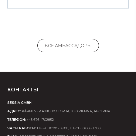
ощущения после нанесения приятные. Средства хорошо
увлажняют, состояние кожи заметно улучшилась.
ВСЕ АМБАССАДОРЫ
КОНТАКТЫ
SESSIA GMBH
АДРЕС:
KÄRNTNER RING 10 / TOP 1A, 1010 VIENNA, АВСТРИЯ
ТЕЛЕФОН:
+43 676 4702852
ЧАСЫ РАБОТЫ:
ПН-ЧТ 10:00 - 18:00, ПТ-СБ 10:00 - 17:00