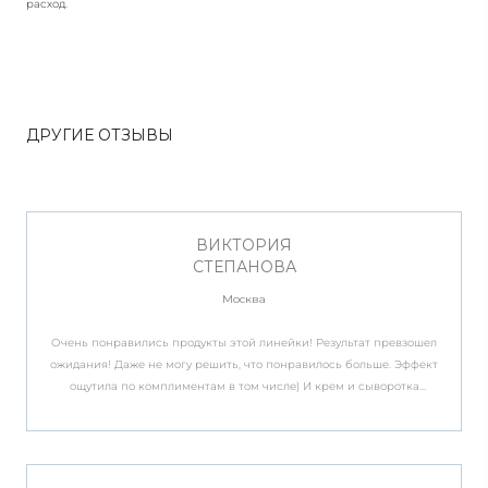
расход.
ДРУГИЕ ОТЗЫВЫ
ВИКТОРИЯ
СТЕПАНОВА
Москва
Очень понравились продукты этой линейки! Результат превзошел
ожидания! Даже не могу решить, что понравилось больше. Эффект
ощутила по комплиментам в том числе) И крем и сыворотка
чудесно увлажняют, кожа стала нежная, напитанная и как будто
светится изнутри. Теперь полностью готова к весне и солнышку)