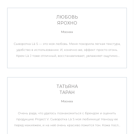
Бренда процветания и благодарных, красивых клиентов.
ЛЮБОВЬ
ЯРОХНО
Москва
Сыворотка Là S — это моя любовь. Меня покорила легкая текстура,
удобство в использовании. И, конечно же, эффект просто огонь.
Крем Là J тоже отличный, восстанавливает, увлажняет ощутимо.
Расход тоже классный, пользовалась активно и хватило надолго.
ТАТЬЯНА
ТАРАН
Москва
Очень рада, что удалось познакомиться с брендом и оценить
продукцию Project V. Сыворотка Là S моя любимица! Наношу ее
перед макияжем, и на неё очень красиво ложится тон. Кожа после
применения выглядит дорого и красиво. Крем тоже оценила, кожу