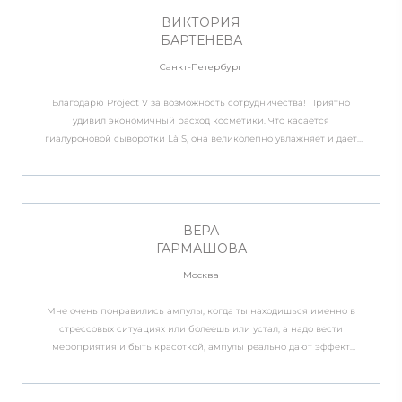
ВИКТОРИЯ
БАРТЕНЕВА
Санкт-Петербург
Благодарю Project V за возможность сотрудничества! Приятно
удивил экономичный расход косметики. Что касается
гиалуроновой сыворотки Là S, она великолепно увлажняет и дает
коже волшебное сияние. Консистенция жидкая, но наносить
вполне удобно. Насчёт крема, для моей кожи текстура оказалась
довольно плотной. Запах немного мужской, но мне даже нравится.
Желаю компании процветания!
ВЕРА
ГАРМАШОВА
Москва
Мне очень понравились ампулы, когда ты находишься именно в
стрессовых ситуациях или болеешь или устал, а надо вести
мероприятия и быть красоткой, ампулы реально дают эффект
ухоженной, более молодой, сияющей кожи. Даже без
дополнительного использования тонального крема. Просто
наносишь ампулы, BB крем и этого достаточно! Эффект причем