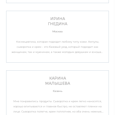
ощутимо увлажняет и разглаживает.
ИРИНА
ГНЕДИНА
Москва
Космецевтика, которая подходит любому типу кожи. Ампулы,
сыворотка и крем - это базовый уход, который подходит как
женщинам, так и мужчинам, а также молодым девушкам и юношам.
Эти средства направлены на восполнение барьерных функций
кожи, а также на активное увлажнение и питание. Особенно это
актуально в условиях городской среды, когда кожа наиболее
подвержена воздействию агрессивных факторов внешней среды и
нуждается в постоянной защите. Все средства имеют комфортную
КАРИНА
текстуру и хорошо впитываются, не оставляя липкого слоя.
МАЛЫШЕВА
Подходят для любого типа кожа, особенно для чувствительной,
Казань
реактивной кожи.
Мне понравились продукты. Сыворотка и крем легко наносятся,
хорошо впитываются и главное быстро, не оставляют пленки на
лице. Сыворотка полегче, крем поплотнее, но оба очень нежные,