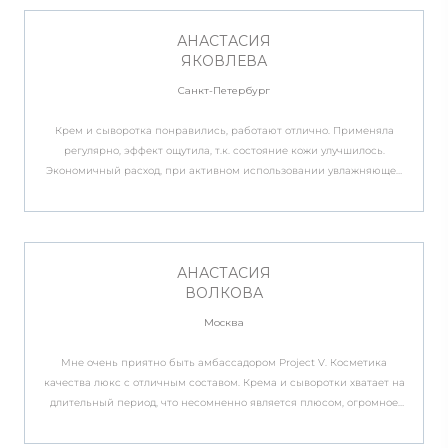
моментальный!
АНАСТАСИЯ
ЯКОВЛЕВА
Санкт-Петербург
Крем и сыворотка понравились, работают отлично. Применяла
регулярно, эффект ощутила, т.к. состояние кожи улучшилось.
Экономичный расход, при активном использовании увлажняющей
сыворотки хватило больше, чем на месяц, омолаживающего крема
почти на два. Также хочется попробовать восстанавливающие
ампулы Là P.
АНАСТАСИЯ
ВОЛКОВА
Москва
Мне очень приятно быть амбассадором Project V. Косметика
качества люкс с отличным составом. Крема и сыворотки хватает на
длительный период, что несомненно является плюсом, огромное
спасибо производителям данных уходовых средств для лица. С
удовольствием рекомендую своим близким и друзьям. Желаю для