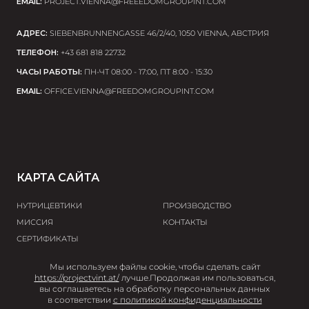
EMAIL:
PROJECT.VIENNA@FREEEDOMGROUPINT.COM
АДРЕС:
SIEBENBRUNNENGASSE 46/2/40, 1050 VIENNA, АВСТРИЯ
ТЕЛЕФОН:
+43 681 818 22732
ЧАСЫ РАБОТЫ:
ПН-ЧТ 08:00 - 17:00, ПТ 8:00 - 15:30
EMAIL:
OFFICE.VIENNA@FREEDOMGROUPINT.COM
КАРТА САЙТА
НУТРИЦЕВТИКИ
ПРОИЗВОДСТВО
МИССИЯ
КОНТАКТЫ
СЕРТИФИКАТЫ
Мы используем файлы cookie, чтобы сделать сайт
© 2026 Project V
https://projectvint.at/
лучше.
Продолжая им пользоваться,
вы соглашаетесь на обработку персональных данных
User agreement
Privacy policy
Terms and
в соответствии
с политикой конфиденциальности