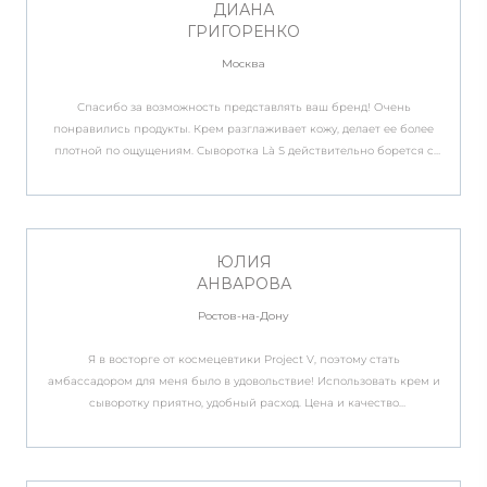
ДИАНА
ГРИГОРЕНКО
Москва
Спасибо за возможность представлять ваш бренд! Очень
понравились продукты. Крем разглаживает кожу, делает ее более
плотной по ощущениям. Сыворотка Là S действительно борется с
сухостью, видимо, из-за большого содержания гиалуроновой
кислоты и других ингредиентов. С удовольствием рекомендую и
продолжу рекомендовать продукцию Project V.
ЮЛИЯ
АНВАРОВА
Ростов-на-Дону
Я в восторге от космецевтики Project V, поэтому стать
амбассадором для меня было в удовольствие! Использовать крем и
сыворотку приятно, удобный расход. Цена и качество
соответствуют люксовому бренду, как и эффект. Благодарю за
сотрудничество!