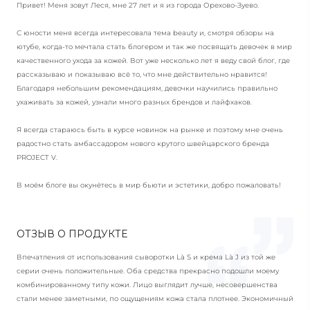
Привет! Меня зовут Леся, мне 27 лет и я из города Орехово-Зуево.
С юности меня всегда интересовала тема beauty и, смотря обзоры на
ютубе, когда-то мечтала стать блогером и так же посвящать девочек в мир
качественного ухода за кожей. Вот уже несколько лет я веду свой блог, где
рассказываю и показываю всё то, что мне действительно нравится!
Благодаря небольшим рекомендациям, девочки научились правильно
ухаживать за кожей, узнали много разных брендов и лайфхаков.
Я всегда стараюсь быть в курсе новинок на рынке и поэтому мне очень
радостно стать амбассадором нового крутого швейцарского бренда
PROJECT V.
В моём блоге вы окунётесь в мир бьюти и эстетики, добро пожаловать!
ОТЗЫВ О ПРОДУКТЕ
Впечатления от использования сыворотки Là S и крема Là J из той же
серии очень положительные. Оба средства прекрасно подошли моему
комбинированному типу кожи. Лицо выглядит лучше, несовершенства
стали менее заметными, по ощущениям кожа стала плотнее. Экономичный