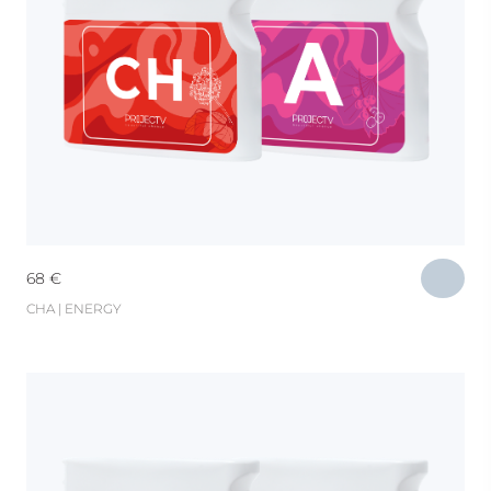
68
€
CHA | ENERGY