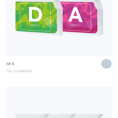
68
€
DA | CLEANSING