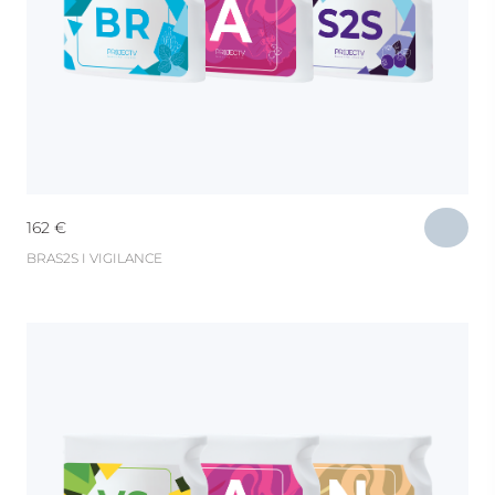
162
€
BRAS2S I VIGILANCE