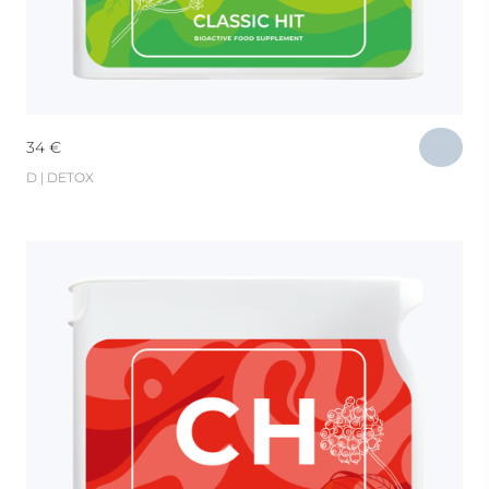
34
€
D | DETOX