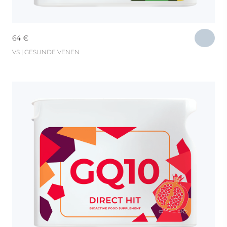
64
€
VS | GESUNDE VENEN