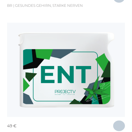
BR | GESUNDES GEHIRN, STARKE NERVEN
49
€