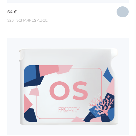
64
€
S2S | SCHARFES AUGE