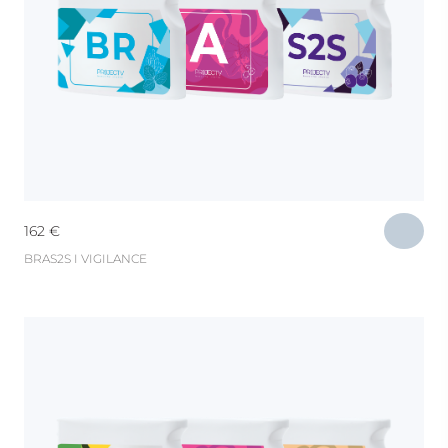
162
€
BRAS2S I VIGILANCE