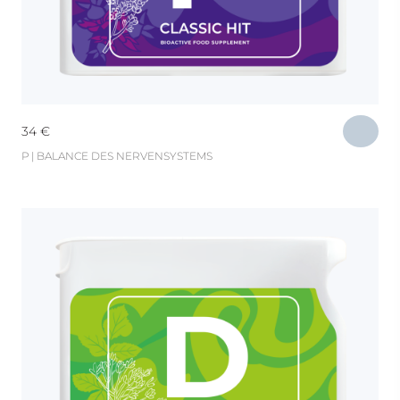
34
€
Р | BALANCE DES NERVENSYSTEMS