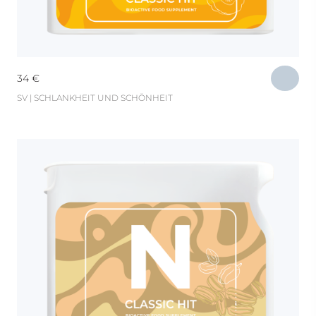
34
€
SV | SCHLANKHEIT UND SCHÖNHEIT