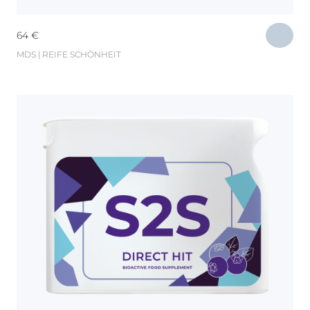
64
€
MDS | REIFE SCHÖNHEIT