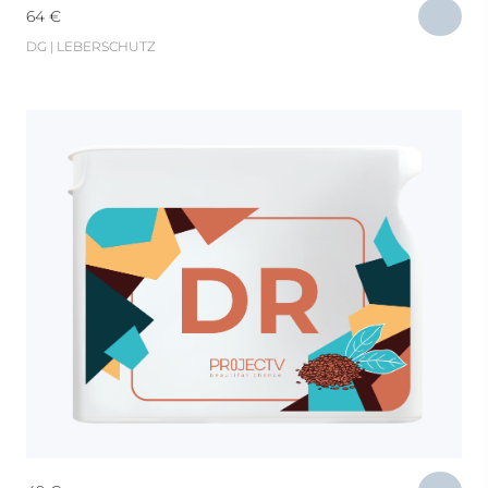
64
€
DG | LEBERSCHUTZ