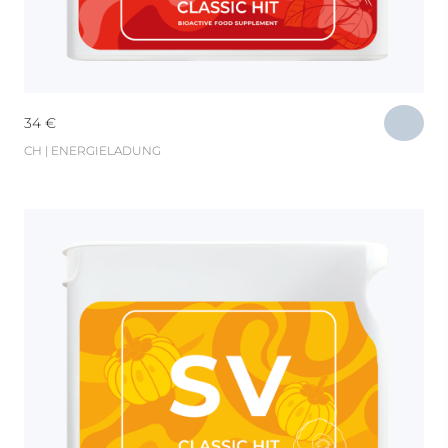
34
€
CH | ENERGIELADUNG