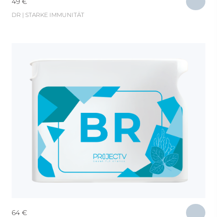
49
€
DR | STARKE IMMUNITÄT
64
€