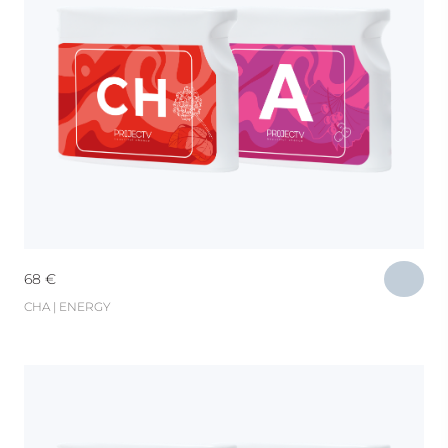
68
€
CHA | ENERGY