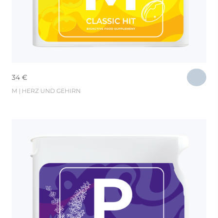
34
€
М | HERZ UND GEHIRN