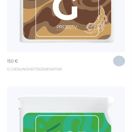
150
€
G | GESUNDHEITSGENERATOR