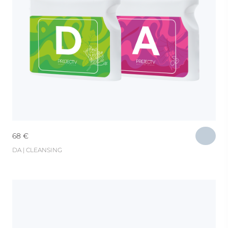
68
€
DA | CLEANSING