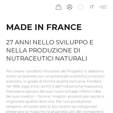
IT
MADE IN FRANCE
27 ANNI NELLO SVILUPPO E
NELLA PRODUZIONE DI
NUTRACEUTICI NATURALI
Per creare i prodotti innovativi del Progetto V, abbiamo
scelto un'azienda con un potenziale scientifico e tecnico
avanzato, in grado di fornire qualità esclusiva. Fondata
nel 1996, oggi è tra i primi 5 dell'industria farmaceutica
francese e ognuno dei suoi nuovi sviluppi riflette l'idea
dei suoi creatori - fornire i migliori prodotti per salute e
migliorare qualità della vita. Per loro produzione
vengono utilizzate solo le più recenti tecnologie per
preservare al massimo le proprietà utili dei componenti