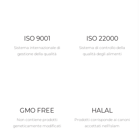
ISO 9001
ISO 22000
Sistema internazionale di
Sistema di controllo della
gestione della qualità
qualità degli alimenti
GMO FREE
HALAL
Non contiene prodotti
Prodotti corrisponde ai canoni
geneticamente modificati
accettati nell'Islam