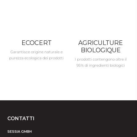
ECOCERT
AGRICULTURE
BIOLOGIQUE
Garantisce origine naturale e
purezza ecologica dei prodotti
I prodotti contengono oltre il
95% di ingredienti biologici
CONTATTI
SESSIA GMBH