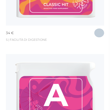
34
€
S | FACILITÀ DI DIGESTIONE