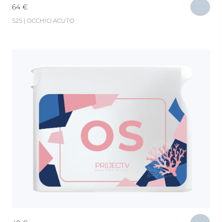
64
€
S2S | OCCHIO ACUTO