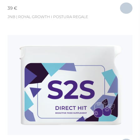
39
€
JNB | ROYAL GROWTH I POSTURA REGALE