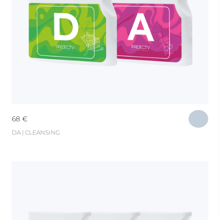
68
€
DA | CLEANSING