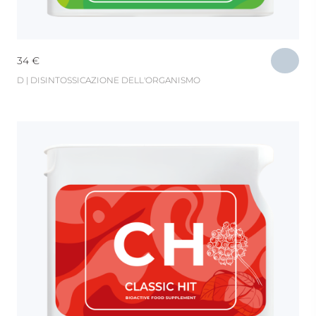
34
€
D | DISINTOSSICAZIONE DELL'ORGANISMO