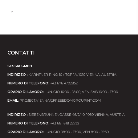
-->
CONTATTI
SESSIA GMBH
INDIRIZZO :
KÄRNTNER RING 10 / TOP 1A, 1010 VIENNA, АUSTRIA
NUMERO DI TELEFONO:
+43 676 4702852
ORARIO DI LAVORO:
LUN-GIO 10:00 - 18:00, VEN-SAB 10:00 - 17:00
EMAIL:
PROJECT.VIENNA@FREEEDOMGROUPINT.COM
INDIRIZZO :
SIEBENBRUNNENGASSE 46/2/40, 1050 VIENNA, АUSTRIA
NUMERO DI TELEFONO:
+43 681 818 22732
ORARIO DI LAVORO:
LUN-GIO 08:00 - 17:00, VEN 8:00 - 15:30