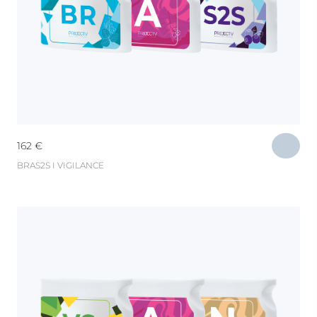
162
€
BRAS2S I VIGILANCE