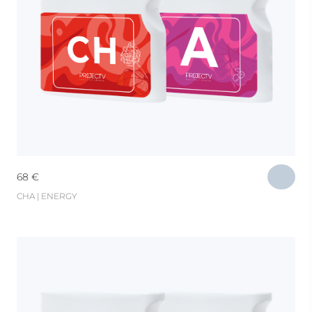
68
€
CHA | ENERGY