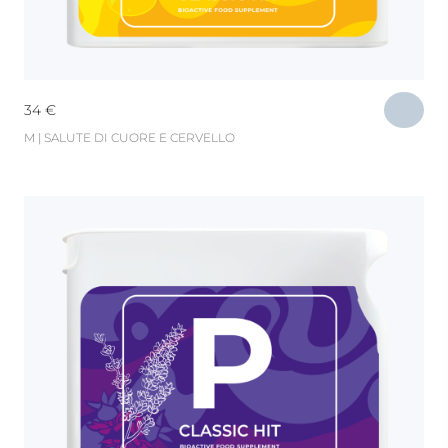
34
€
M | SALUTE DI CUORE E CERVELLO