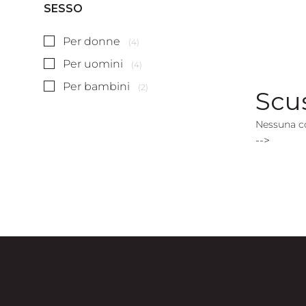
SESSO
Per donne
(4)
Per uomini
(4)
Per bambini
(2)
Scu
Nessuna c
-->