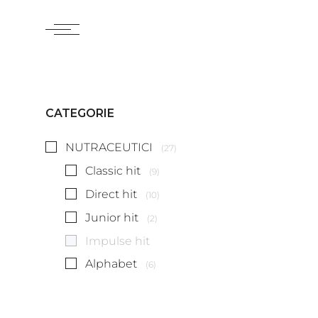
CATEGORIE
NUTRACEUTICI
(27)
Classic hit
(9)
Direct hit
(10)
Junior hit
(2)
Impulse hit
Alphabet
(6)