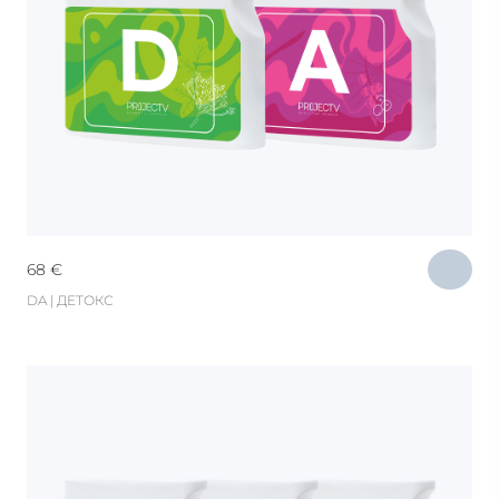
68
€
DA | ДЕТОКС